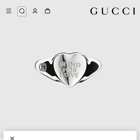
3
/
1