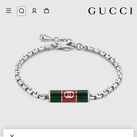
3
/
1