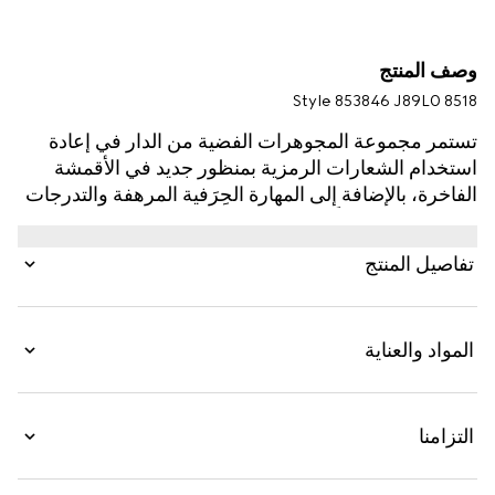
وصف المنتج
Style ‎853846 J89L0 8518
تستمر مجموعة المجوهرات الفضية من الدار في إعادة
استخدام الشعارات الرمزية بمنظور جديد في الأقمشة
الفاخرة، بالإضافة إلى المهارة الحِرَفية المرهفة والتدرجات
اللونية الحديثة كلياً، على غرار هذا السوار المزيّن بتفصيل
شريط ويب أسطواني الشكل.
تفاصيل المنتج
المواد والعناية
التزامنا