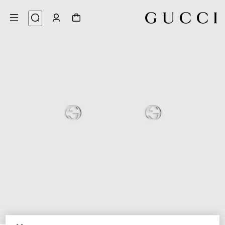
4
/
1