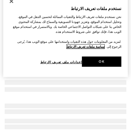
أقراط Gucci Interlocking من الذهب الأبيض عيار 18
نستخدم ملفات تعريف الارتباط
قيراطاً
نحن نستخدم ملفات تعريف الارتباط والتقنيات المماثلة لتحسين التنقل في الموقع،
AED 4,400
وتحليل استخدام الموقع، وتعزيز جهودنا التسويقية والسماح لك بمشاركة المحتوى
الخاص بنا على شبكات التواصل الاجتماعي الخاصة بك. وبالاستمرار في استخدام موقع
تنويعات
ذهب أبيض عيار 18 قيراطاً
الويب هذا، فإنك توافق على شروط الاستخدام هذه.
.لمزيد من المعلومات حول هذه التقنيات واستخدامها على موقع الويب هذا، يُرجى
الرجوع إلى
سياسة ملفات تعريف الارتباط
OK
إعدادات ملف تعريف الارتباط