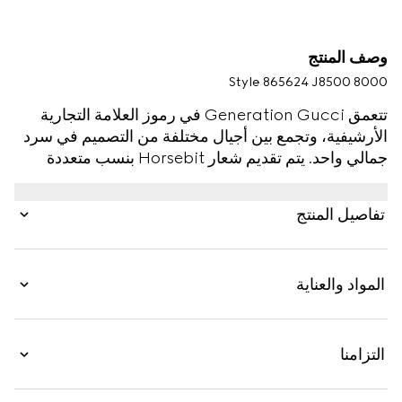
وصف المنتج
Style ‎865624 J8500 8000
تتعمق Generation Gucci في رموز العلامة التجارية
الأرشيفية، وتجمع بين أجيال مختلفة من التصميم في سرد
جمالي واحد. يتم تقديم شعار Horsebit بنسب متعددة
الاستخدامات ولكنها أنيقة. تتميز النسخة باللون الذهب
الأصفر من سوار المعصم الأنيق بتفصيل نصف Horsebit
تفاصيل المنتج
لإضفاء لمسة مميزة.
المواد والعناية
التزامنا