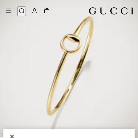
2
/
1