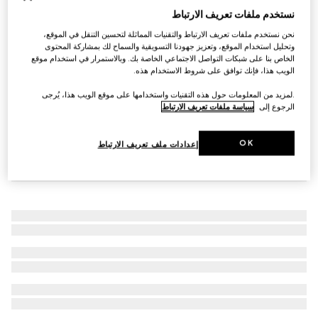
نستخدم ملفات تعريف الارتباط
سوار Gucci Horsebit على شكل طوق عيار 18 قيراطاً
AED 19,200
نحن نستخدم ملفات تعريف الارتباط والتقنيات المماثلة لتحسين التنقل في الموقع،
وتحليل استخدام الموقع، وتعزيز جهودنا التسويقية والسماح لك بمشاركة المحتوى
الخاص بنا على شبكات التواصل الاجتماعي الخاصة بك. وبالاستمرار في استخدام موقع
الويب هذا، فإنك توافق على شروط الاستخدام هذه.
.لمزيد من المعلومات حول هذه التقنيات واستخدامها على موقع الويب هذا، يُرجى
الرجوع إلى
سياسة ملفات تعريف الارتباط
OK
إعدادات ملف تعريف الارتباط