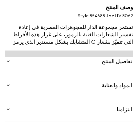
وصف المنتج
Style ‎854688 JAAHV 8062
تستمر مجموعة الدار للمجوهرات العصرية في إعادة
تفسير الشعارات الغنية بالرموز، على غرار هذه الأقراط
التي تتميّز بشعار G المتشابك بشكل مستدير الذي يرمز
بدوره إلى مجموعة Gucci Blondie. ويكتمل هذا التصميم
بأحجار كريستال من أجل لمسة أناقة بارزة.
تفاصيل المنتج
المواد والعناية
التزامنا