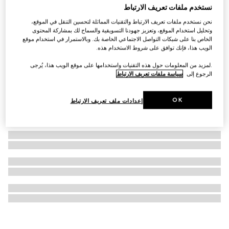
نستخدم ملفات تعريف الارتباط
أقراط Gucci Blondie مع أحجار كريستال
نحن نستخدم ملفات تعريف الارتباط والتقنيات المماثلة لتحسين التنقل في الموقع،
AED 2,300
وتحليل استخدام الموقع، وتعزيز جهودنا التسويقية والسماح لك بمشاركة المحتوى
الخاص بنا على شبكات التواصل الاجتماعي الخاصة بك. وبالاستمرار في استخدام موقع
الويب هذا، فإنك توافق على شروط الاستخدام هذه.
.لمزيد من المعلومات حول هذه التقنيات واستخدامها على موقع الويب هذا، يُرجى
الرجوع إلى
سياسة ملفات تعريف الارتباط
OK
إعدادات ملف تعريف الارتباط