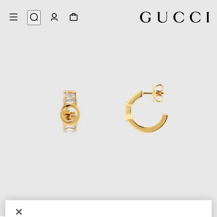
4
/
1