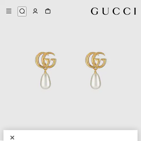
3
/
1