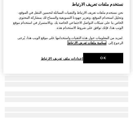
نستخدم ملفات تعريف الارتباط
أقراط GG Marmont متدلية ومزيّنة باللآلئ
نحن نستخدم ملفات تعريف الارتباط والتقنيات المماثلة لتحسين التنقل في الموقع،
AED 1,550
وتحليل استخدام الموقع، وتعزيز جهودنا التسويقية والسماح لك بمشاركة المحتوى
الخاص بنا على شبكات التواصل الاجتماعي الخاصة بك. وبالاستمرار في استخدام موقع
الويب هذا، فإنك توافق على شروط الاستخدام هذه.
.لمزيد من المعلومات حول هذه التقنيات واستخدامها على موقع الويب هذا، يُرجى
الرجوع إلى
سياسة ملفات تعريف الارتباط
OK
إعدادات ملف تعريف الارتباط