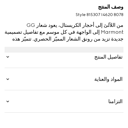
وصف المنتج
Style ‎815307 I4620 8078
من اللآلئ إلى أحجار الكريستال، يعود شعار GG
Marmont إلى الواجهة في كل موسم مع تفاصيل تصميمية
جديدة تزيد من رونق الشعار المميّز الحصري. تتميّز هذه
الأقراط بشعار G المزدوج مع قطعة متدلية ملفتة للنظر
مزيّنة بلآلئ من الزجاج.
تفاصيل المنتج
المواد والعناية
التزامنا