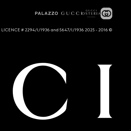
© 2016 - 2025 Guccio Gucci S.p.A. - All rights reserved. SIAE LICENCE # 2294/I/1936 and 5647/I/1936