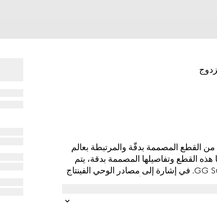
 القطع المصممة بدقّة والمرتبطة بعالم
ا هذه القطع وتفاصيلها المصممة بدقة، يتم
تقديم مجموعة لعبة الطاولة هذه من كانفاس GG Supreme. في إشارة إلى مصادر الوحي الفينتاج
يين من إرث الدار المتأصل في الفروسية
توفر خمسة نرود ورجاجة نرود ورقاقات.