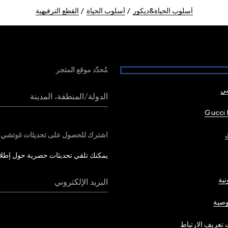
أسلوب الحياة&ديكور
أسلوب الحياة
القطع الترفيهية
مُحدّد موقع المتجر
شي
الدولة/المنطقة، المدينة
Gucci 
اشترك للحصول على تحديثات غوتشي
يمكنك تلقي تحديثات حصرية حول إطلاق 
نية
البريد الإلكتروني
صية
تعريف الارتباط