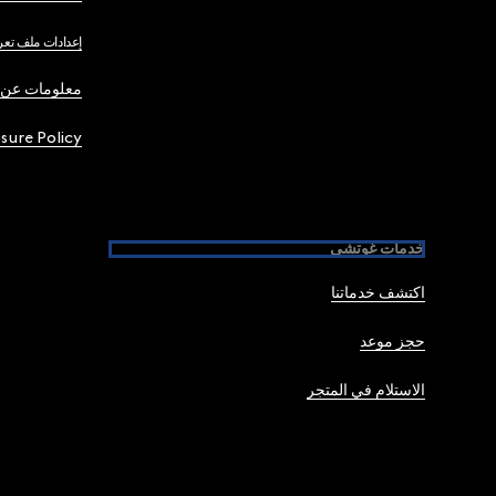
إعدادات ملف تعر
معلومات عن 
osure Policy
خدمات غوتشي
اكتشف خدماتنا
حجز موعد
الاستلام في المتجر