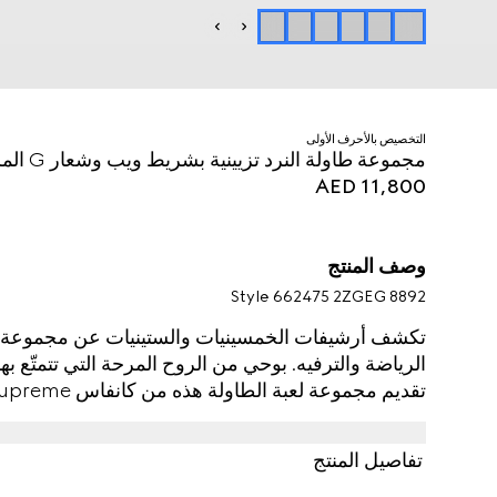
التخصيص بالأحرف الأولى
مجموعة طاولة النرد تزيينية بشريط ويب وشعار G المزدوج
AED 11,800
وصف المنتج
Style ‎662475 2ZGEG 8892
تكشف أرشيفات الخمسينيات والستينيات عن مجموعة من
الرياضة والترفيه. بوحي من الروح المرحة التي تتمتّع به
وراء تصميم المجموعة، يكتمل التصميم برمزَين مستوح
بينما تزدان لوحة الألعاب بطبعة مستوحاة من الغابة. ت
تفاصيل المنتج