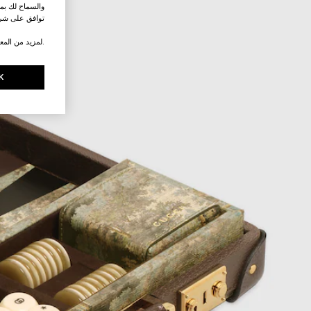
والسماح لك بمش
توافق على شرو
.لمزيد من المع
K