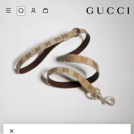
3
/
1