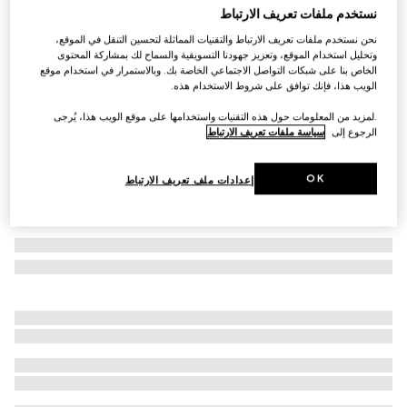
نستخدم ملفات تعريف الارتباط
التخصيص بالأحرف الأولى
رسن حيوان أليف صغير الحجم/متوسط الحجم
نحن نستخدم ملفات تعريف الارتباط والتقنيات المماثلة لتحسين التنقل في الموقع،
AED 1,950
وتحليل استخدام الموقع، وتعزيز جهودنا التسويقية والسماح لك بمشاركة المحتوى
الخاص بنا على شبكات التواصل الاجتماعي الخاصة بك. وبالاستمرار في استخدام موقع
تنويعات
كانفاس GG باللونين الرملي والبني
الويب هذا، فإنك توافق على شروط الاستخدام هذه.
.لمزيد من المعلومات حول هذه التقنيات واستخدامها على موقع الويب هذا، يُرجى
الرجوع إلى
سياسة ملفات تعريف الارتباط
OK
إعدادات ملف تعريف الارتباط