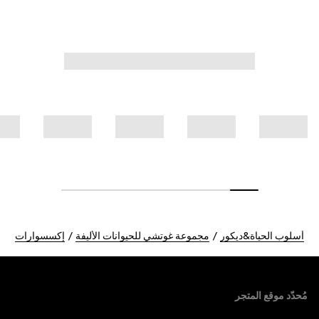
أسلوب الحياة&ديكور
مجموعة غوتشي للحيوانات الأليفة
إكسسوارات
Foote
مُحدّد موقع المتجر