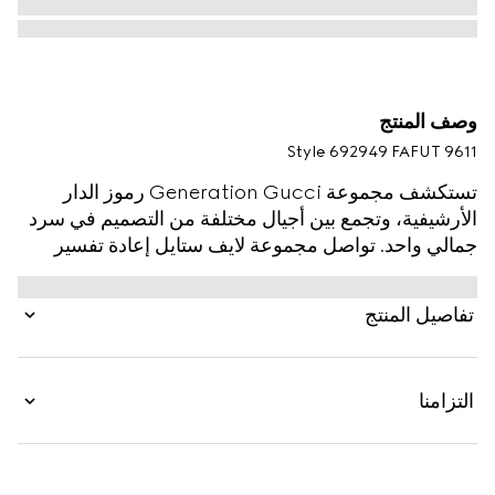
وصف المنتج
Style ‎692949 FAFUT 9611
تستكشف مجموعة Generation Gucci رموز الدار
الأرشيفية، وتجمع بين أجيال مختلفة من التصميم في سرد
جمالي واحد. تواصل مجموعة لايف ستايل إعادة تفسير
الزخارف المميّزة باستخدام مواد فاخرة، وحرفية معقدة،
وألوان غنية، مثل شعار GG المميّز على هذا التصميم.
تفاصيل المنتج
التزامنا