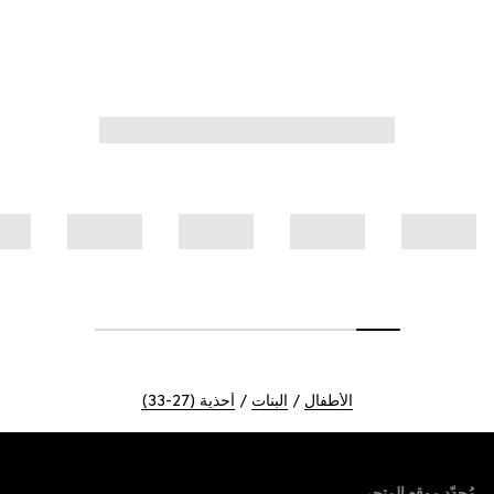
الأطفال
البنات
أحذية (27-33)
Foote
مُحدّد موقع المتجر