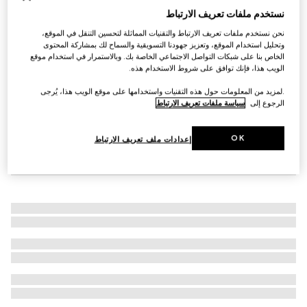
نستخدم ملفات تعريف الارتباط
حذاء باليه مسطّح بنقش G المزدوج للأطفال
AED 1,800
نحن نستخدم ملفات تعريف الارتباط والتقنيات المماثلة لتحسين التنقل في الموقع،
وتحليل استخدام الموقع، وتعزيز جهودنا التسويقية والسماح لك بمشاركة المحتوى
الخاص بنا على شبكات التواصل الاجتماعي الخاصة بك. وبالاستمرار في استخدام موقع
الويب هذا، فإنك توافق على شروط الاستخدام هذه.
.لمزيد من المعلومات حول هذه التقنيات واستخدامها على موقع الويب هذا، يُرجى
الرجوع إلى
سياسة ملفات تعريف الارتباط
OK
إعدادات ملف تعريف الارتباط