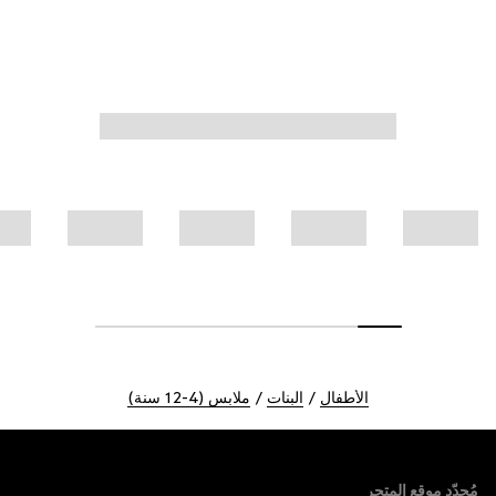
الأطفال
البنات
ملابس (4-12 سنة)
Foote
مُحدّد موقع المتجر