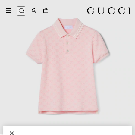
3
/
1