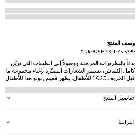
وصف المنتج
Style ‎825157 XJHBA 5399
بدءاً بالتطريزات المرهفة ووصولاً إلى الطبعات التي تزيّن
كامل القماش، تستمر الشعارات المميّزة بإغناء مجموعة ما
قبل الخريف 2025 للأطفال. يظهر قميص بولو هذا للأطفال
بقطن بيكيه بنقش GG، في إشارة إلى شعار مونوغرام
الدار الغني عن التعريف.
تفاصيل المنتج
التزامنا