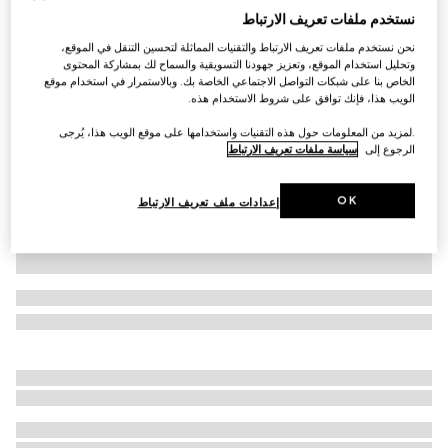
نستخدم ملفات تعريف الارتباط
قميص بولو من القطن بنقش GG للأطفال
نحن نستخدم ملفات تعريف الارتباط والتقنيات المماثلة لتحسين التنقل في الموقع،
AED 1,650
وتحليل استخدام الموقع، وتعزيز جهودنا التسويقية والسماح لك بمشاركة المحتوى
تنويعات
زهري فاتح
الخاص بنا على شبكات التواصل الاجتماعي الخاصة بك. وبالاستمرار في استخدام موقع
الويب هذا، فإنك توافق على شروط الاستخدام هذه.
.لمزيد من المعلومات حول هذه التقنيات واستخدامها على موقع الويب هذا، يُرجى
الرجوع إلى
سياسة ملفات تعريف الارتباط
OK
إعدادات ملف تعريف الارتباط