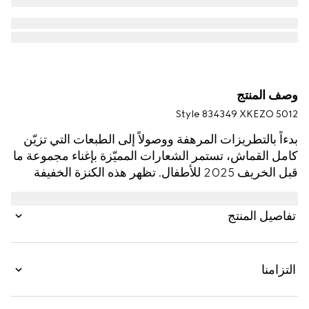
وصف المنتج
Style ‎834349 XKEZO 5012
بدءاً بالتطريزات المرهفة ووصولاً إلى الطبعات التي تزيّن
كامل القماش، تستمر الشعارات المميّزة بإغناء مجموعة ما
قبل الخريف 2025 للأطفال. تظهر هذه الكنزة الخفيفة
للأطفال بجاكارد صوف بنقش GG، في إشارة إلى شعار
مونوغرام الدار الغني عن التعريف.
تفاصيل المنتج
التزامنا