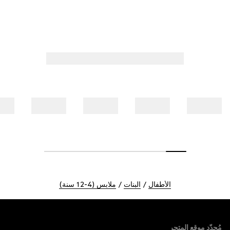
الأطفال
البنات
ملابس (4-12 سنة)
Foote
مُحدّد موقع المتجر