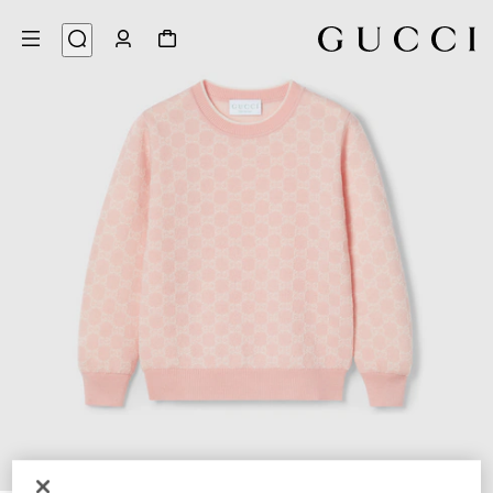
3
/
1