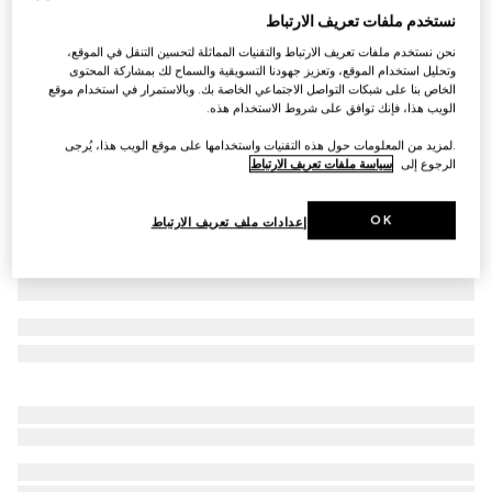
نستخدم ملفات تعريف الارتباط
كنزة من جاكارد الصوف بنقش GG للأطفال
نحن نستخدم ملفات تعريف الارتباط والتقنيات المماثلة لتحسين التنقل في الموقع،
AED 2,200
وتحليل استخدام الموقع، وتعزيز جهودنا التسويقية والسماح لك بمشاركة المحتوى
تنويعات
زهري فاتح وأبيض
الخاص بنا على شبكات التواصل الاجتماعي الخاصة بك. وبالاستمرار في استخدام موقع
الويب هذا، فإنك توافق على شروط الاستخدام هذه.
.لمزيد من المعلومات حول هذه التقنيات واستخدامها على موقع الويب هذا، يُرجى
الرجوع إلى
سياسة ملفات تعريف الارتباط
OK
إعدادات ملف تعريف الارتباط