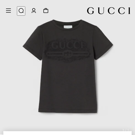
3
/
1