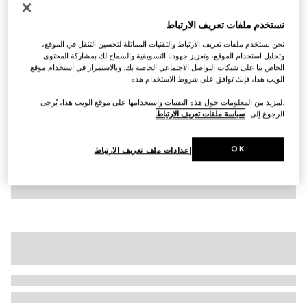
تي شيرت من القطن مزيّن بطبعات للأطفال
نستخدم ملفات تعريف الارتباط
AED 1,100
نحن نستخدم ملفات تعريف الارتباط والتقنيات المماثلة لتحسين التنقل في الموقع،
تنويعات
رمادي داكن
وتحليل استخدام الموقع، وتعزيز جهودنا التسويقية والسماح لك بمشاركة المحتوى
الخاص بنا على شبكات التواصل الاجتماعي الخاصة بك. وبالاستمرار في استخدام موقع
الويب هذا، فإنك توافق على شروط الاستخدام هذه.
.لمزيد من المعلومات حول هذه التقنيات واستخدامها على موقع الويب هذا، يُرجى
الرجوع إلى
سياسة ملفات تعريف الارتباط
OK
إعدادات ملف تعريف الارتباط