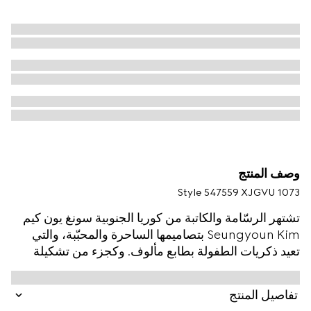
وصف المنتج
Style ‎547559 XJGVU 1073
تشتهر الرسّامة والكاتبة من كوريا الجنوبية سونغ يون كيم
Seungyoun Kim بتصاميمها الساحرة والمحبّبة، والتي
تعيد ذكريات الطفولة بطابع مألوف. وكجزء من تشكيلة
Cruise 2024 هذه للأطفال، تندمج الطبعات والتطريزات
التي تصممها والتي تصوّر الكلاب وغيرها من الحيوانات
تفاصيل المنتج
باسم الدار. يظهر هذا التي شيرت للأطفال بقطن جيرسي