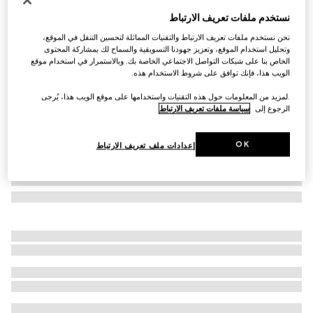
حقيبة ظهر بنقش GG للأطفال
نستخدم ملفات تعريف الارتباط
AED 4,200
نحن نستخدم ملفات تعريف الارتباط والتقنيات المماثلة لتحسين التنقل في الموقع،
تنويعات
قماش Supreme باللونين البيج والأزرق
وتحليل استخدام الموقع، وتعزيز جهودنا التسويقية والسماح لك بمشاركة المحتوى
الخاص بنا على شبكات التواصل الاجتماعي الخاصة بك. وبالاستمرار في استخدام موقع
الويب هذا، فإنك توافق على شروط الاستخدام هذه.
.لمزيد من المعلومات حول هذه التقنيات واستخدامها على موقع الويب هذا، يُرجى
الرجوع إلى
سياسة ملفات تعريف الارتباط
OK
إعدادات ملف تعريف الارتباط