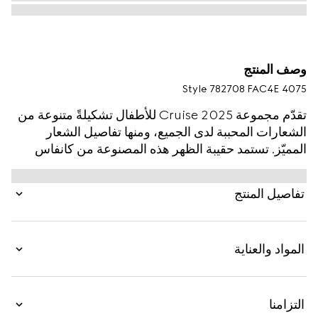
وصف المنتج
Style ‎782708 FAC4E 4075
تقدّم مجموعة Cruise 2025 للأطفال تشكيلةً متنوعة من
الشعارات المحببة لدى الجميع، ومنها تفاصيل الشعار
المميّز. تستمد حقيبة الظهر هذه المصنوعة من كانفاس
GG Supreme باللونين البيج والأزرق الوحي من مجموعة
الكبار، وهي تتميّز بملصق مرهف من الجلد لعبارة Made
تفاصيل المنتج
in Italy.
المواد والعناية
التزامنا