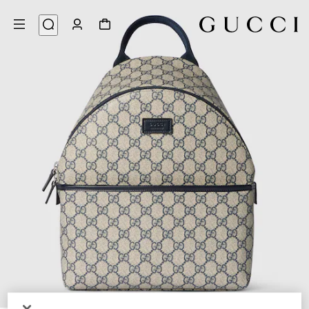
7
/
1