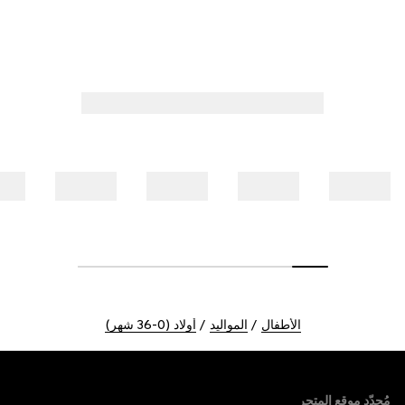
الأطفال
المواليد
أولاد (0-36 شهر)
Foote
مُحدّد موقع المتجر