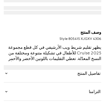
وصف المنتج
Style ‎805415 XJGXV 4306
يظهر تقليم شريط ويب الأرشيفي في كل قطع مجموعة
Cruise 2025 للأطفال في تشكيلة متنوعة ومختلفة من
النسخ المعدّلة. تعطي التقليمات باللونين الأخضر والأحمر
في قطع الأزياء الجاهزة والأحذية والإكسسوارات طابعاً
رياضياً، فتجعلها بذلك مثالية مهما كانت طبيعة المغامرة.
تفاصيل المنتج
صُنع قميص بولو هذا للأطفال الرضّع من قطن بيكيه قابل
للتمدد ويتعزز بتفصيل شريط ويب باللونين الأخضر والأحمر
على امتداد الياقة.
التزامنا