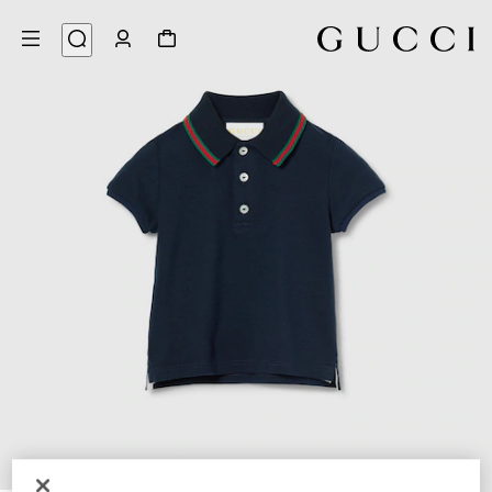
3
/
1