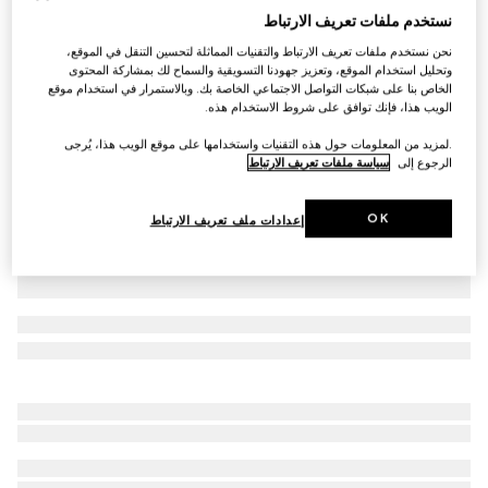
نستخدم ملفات تعريف الارتباط
قميص بولو من القطن مع شريط ويب للأطفال الرضّع
نحن نستخدم ملفات تعريف الارتباط والتقنيات المماثلة لتحسين التنقل في الموقع،
AED 900
وتحليل استخدام الموقع، وتعزيز جهودنا التسويقية والسماح لك بمشاركة المحتوى
تنويعات
أزرق داكن
الخاص بنا على شبكات التواصل الاجتماعي الخاصة بك. وبالاستمرار في استخدام موقع
الويب هذا، فإنك توافق على شروط الاستخدام هذه.
.لمزيد من المعلومات حول هذه التقنيات واستخدامها على موقع الويب هذا، يُرجى
الرجوع إلى
سياسة ملفات تعريف الارتباط
OK
إعدادات ملف تعريف الارتباط