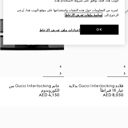
الويب هذا، فإنك توافق على شروط الاستخدام هذه.
.لمزيد من المعلومات حول هذه التقنيات واستخدامها على موقع الويب هذا، يُرجى
الرجوع إلى
سياسة ملفات تعريف الارتباط
OK
إعدادات ملف تعريف الارتباط
قلادة Gucci Interlocking بدلاية
خاتم Gucci Interlocking من
عيار 18 قيراطاً
الكوروندوم
AED 4,150
AED 8,050