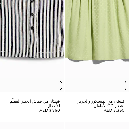
فستان من الفيسكوز والحرير
فستان من قماش الجينز المقلّم
بشعار GG للأطفال
للأطفال
AED 3,850
AED 5,350