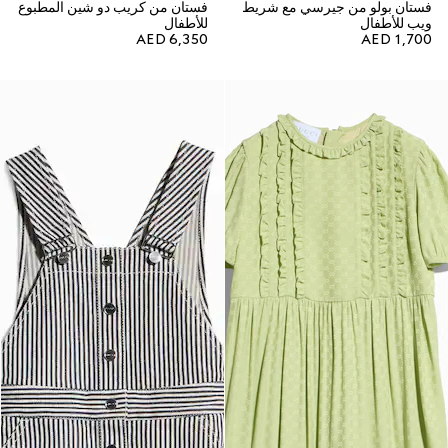
فستان بولو من جيرسي مع شريط
فستان من كريب دو شين المطبوع
ويب للأطفال
للأطفال
AED 6,350
AED 1,700