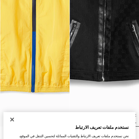
نستخدم ملفات تعريف الارتباط
جاكيت من جاكارد القطن بشعار
جاكيت من النايلون المجعّد
نحن نستخدم ملفات تعريف الارتباط والتقنيات المماثلة لتحسين التنقل في الموقع،