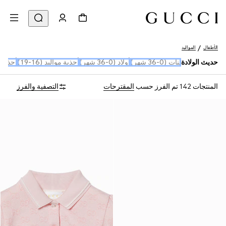
الأطفال
المواليد
حديث الولادة
بنات (0-36 شهر)
أولاد (0-36 شهر)
أحذية مواليد (16-19)
أحذية م
المنتجات 142
تم الفرز حسب
المقترحات
التصفية والفرز