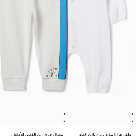
طقم هدايا مؤلف من ثلاث قطع
بنطال جري من القطن للأطفال