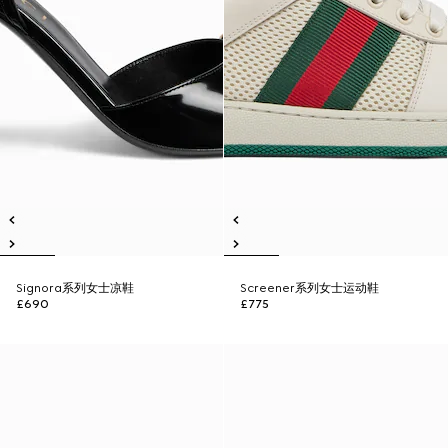
Signora系列女士凉鞋
Screener系列女士运动鞋
£690
£775