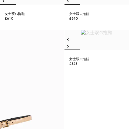
女士双G拖鞋
女士双G拖鞋
£610
£610
女士双G拖鞋
£525