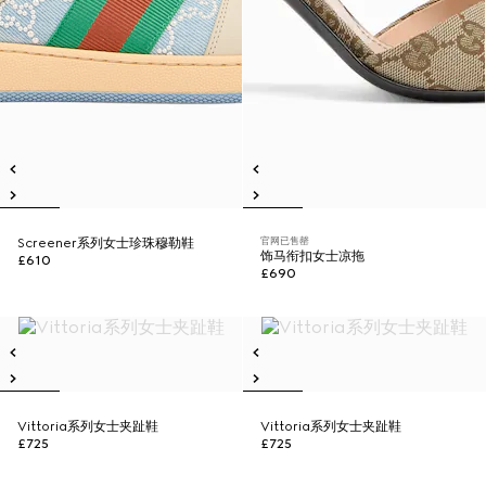
官网已售罄
Screener系列女士珍珠穆勒鞋
饰马衔扣女士凉拖
£610
£690
Vittoria系列女士夹趾鞋
Vittoria系列女士夹趾鞋
£725
£725