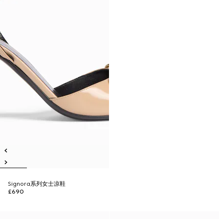
Signora系列女士凉鞋
£690