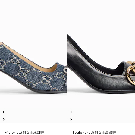
Vittoria系列女士浅口鞋
Boulevard系列女士高跟鞋