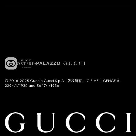
© 2016-2025 Guccio Gucci S.p.A.- 版权所有。 G SIAE LICENCE #
2294/I/1936 and 5647/I/1936