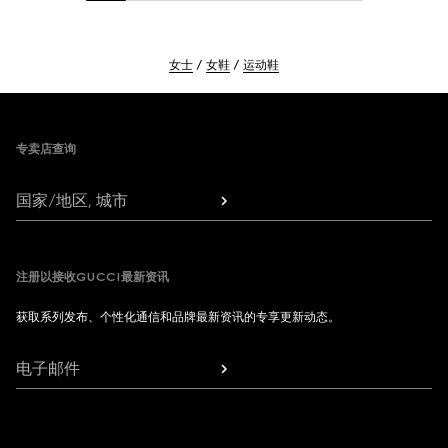
女士
女鞋
运动鞋
Footer
专卖店查询
国家/地区, 城市
注册以接收GUCCI最新资讯
获取系列发布、个性化通信和品牌最新资讯的专享更新动态。
电子邮件