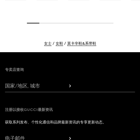
女士
女鞋
莫卡辛鞋&系带鞋
Footer
专卖店查询
国家/地区, 城市
注册以接收GUCCI最新资讯
获取系列发布、个性化通信和品牌最新资讯的专享更新动态。
电子邮件