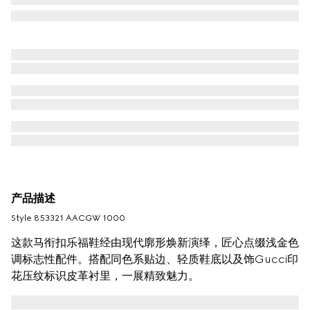
产品描述
Style ‎853321 AACGW 1000
这款马衔扣乐福鞋经由现代廓形焕新演绎，匠心点缀浅金色
调标志性配件。搭配同色系贴边、轻质鞋底以及饰Gucci印
花压纹标识皮革衬里，一展精致魅力。