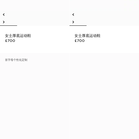
女士厚底运动鞋
女士厚底运动鞋
£700
£700
首字母个性化定制