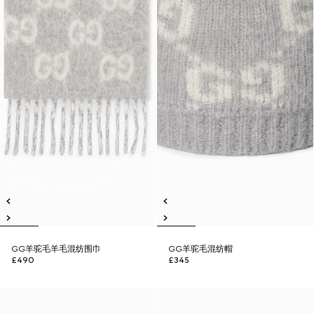
GG羊驼毛羊毛混纺围巾
GG羊驼毛混纺帽
£490
£345