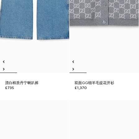
漂白棉质丹宁喇叭裤
双面GG细羊毛提花开衫
£735
£1,370