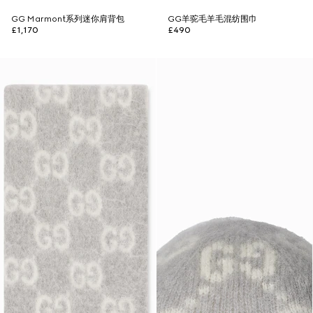
GG Marmont系列迷你肩背包
GG羊驼毛羊毛混纺围巾
£1,170
£490