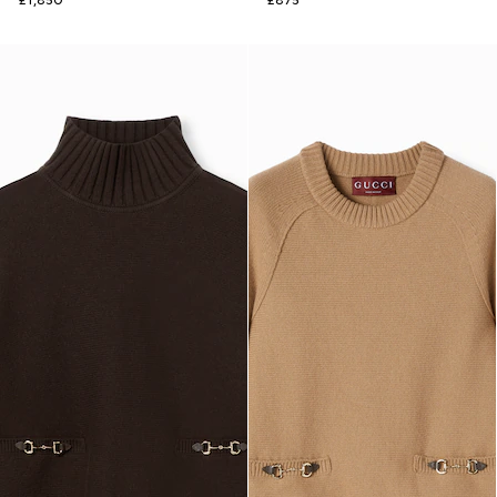
£1,850
£875