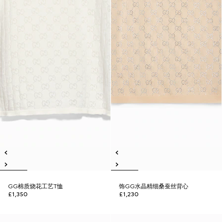
GG棉质烧花工艺T恤
饰GG水晶精细桑蚕丝背心
£1,350
£1,230