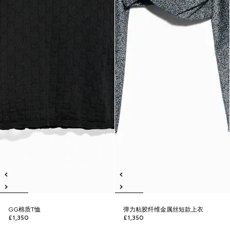
GG棉质T恤
弹力粘胶纤维金属丝短款上衣
£1,350
£1,350