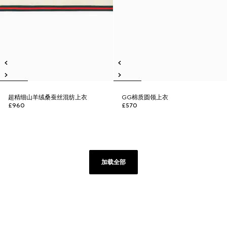
超精细山羊绒桑蚕丝混纺上衣
GG棉质圆领上衣
£960
£570
加载全部