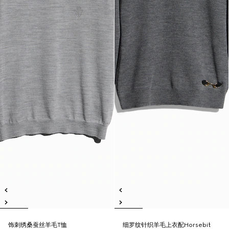
饰刺绣桑蚕丝羊毛T恤
细罗纹针织羊毛上衣配Horsebit