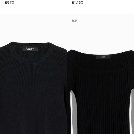
£870
£1,150
新品