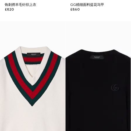
饰刺绣羊毛针织上衣
GG精细面料提花马甲
£820
£860