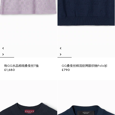
饰GG水晶精细桑蚕丝T恤
GG桑蚕丝棉混纺网眼织物Polo衫
£1,680
£790