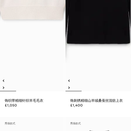
饰织带精细针织羊毛毛衣
饰刺绣精细山羊绒桑蚕丝混纺上衣
£1,050
£1,400
秀场款式
秀场款式