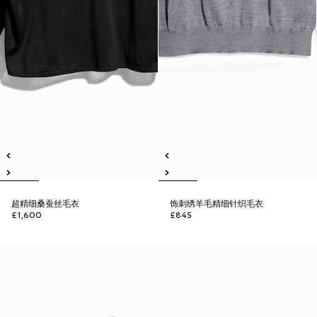
超精细桑蚕丝毛衣
饰刺绣羊毛精细针织毛衣
£1,600
£845