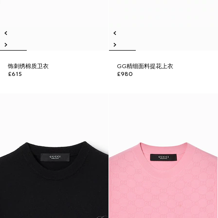
饰刺绣棉质卫衣
GG精细面料提花上衣
£615
£980