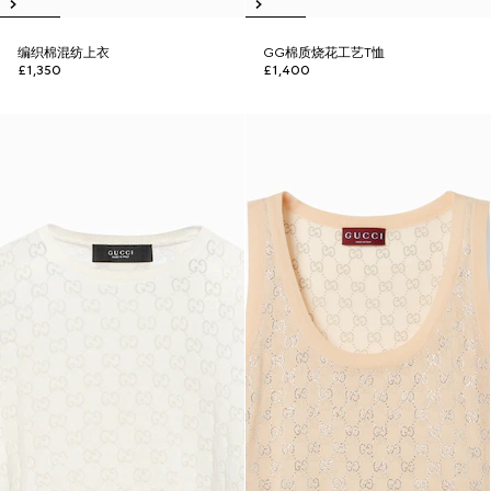
编织棉混纺上衣
GG棉质烧花工艺T恤
£1,350
£1,400