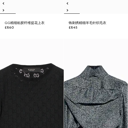
GG精细粘胶纤维提花上衣
饰刺绣精细羊毛针织毛衣
£860
£845