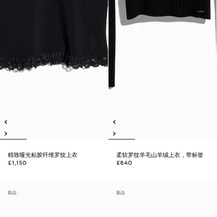
精致哑光粘胶纤维罗纹上衣
柔软罗纹羊毛山羊绒上衣，带标签
£1,150
£840
新品
新品