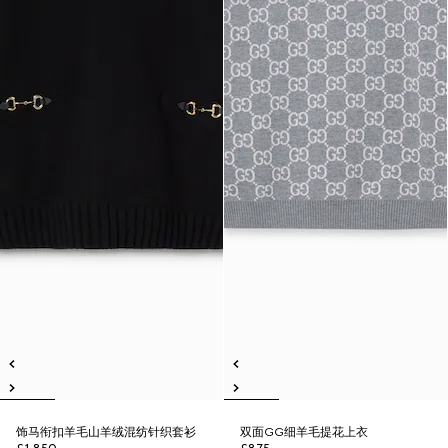
饰马衔扣羊毛山羊绒混纺针织套衫
双面GG细羊毛提花上衣