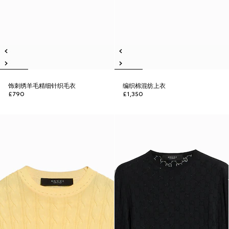
饰刺绣羊毛精细针织毛衣
编织棉混纺上衣
£790
£1,350