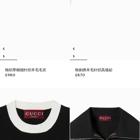
饰织带精细针织羊毛毛衣
饰刺绣羊毛针织高领衫
£980
£870