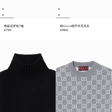
饰嵌花罗纹T恤
饰Gucci细节羊毛毛衣
£735
£980