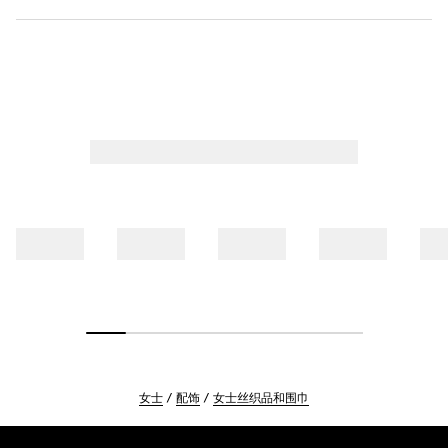
女士
配饰
女士丝织品和围巾
Footer