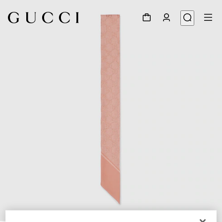
1
/
4