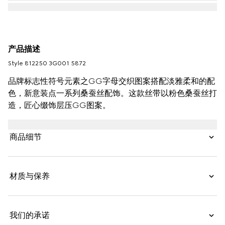
产品描述
Style ‎812250 3G001 5872
品牌标志性符号元素之GG字母交织图案搭配淡雅柔和的配
色，新意装点一系列桑蚕丝配饰。这款丝带以粉色桑蚕丝打
造，匠心缀饰层压GG图案。
商品细节
材质与保养
我们的承诺