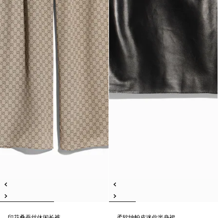
印花桑蚕丝休闲长裤
柔软纳帕皮迷你半身裙