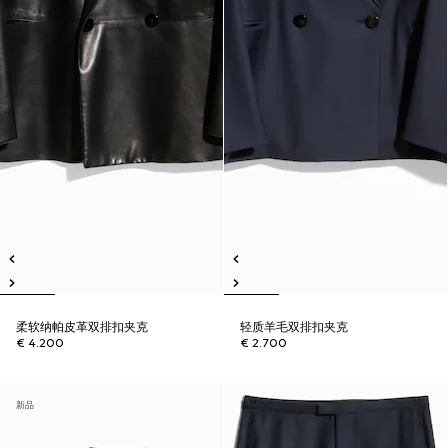
柔软纳帕皮革双排扣夹克
轻质羊毛双排扣夹克
€ 4.200
€ 2.700
新品
新品