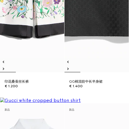
印花桑蚕丝长裤
GG棉混纺中长半身裙
€ 1.200
€ 1.400
新品
新品