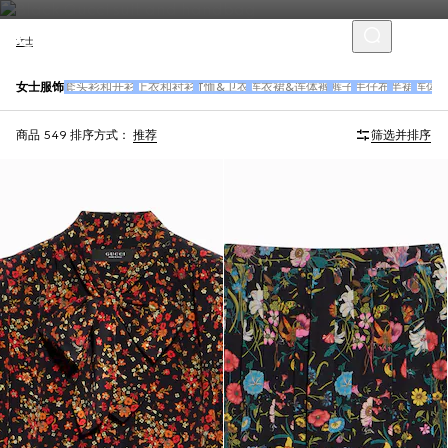
女士
女士服饰
套头衫和开衫
上衣和衬衫
T恤&卫衣
连衣裙&连体裤
裤子
牛仔布
半裙
连体
商品 549
排序方式：
推荐
筛选并排序