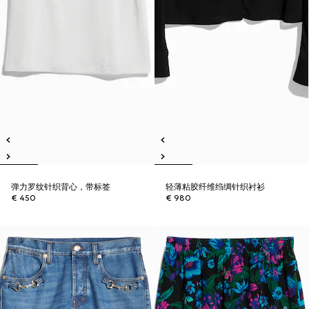
弹力罗纹针织背心，带标签
轻薄粘胶纤维绉绸针织衬衫
€ 450
€ 980
新品
新品