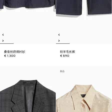
桑蚕丝府绸衬衫
轻羊毛长裤
€ 1.300
€ 890
新品