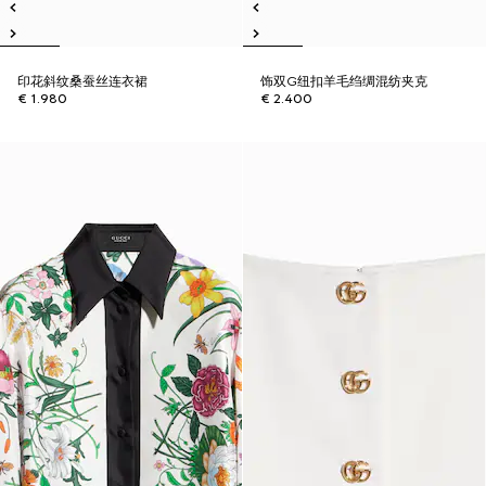
印花斜纹桑蚕丝连衣裙
饰双G纽扣羊毛绉绸混纺夹克
€ 1.980
€ 2.400