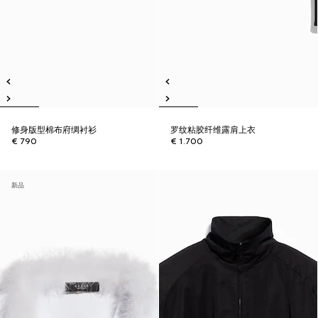
修身版型棉布府绸衬衫
罗纹粘胶纤维露肩上衣
€ 790
€ 1.700
新品