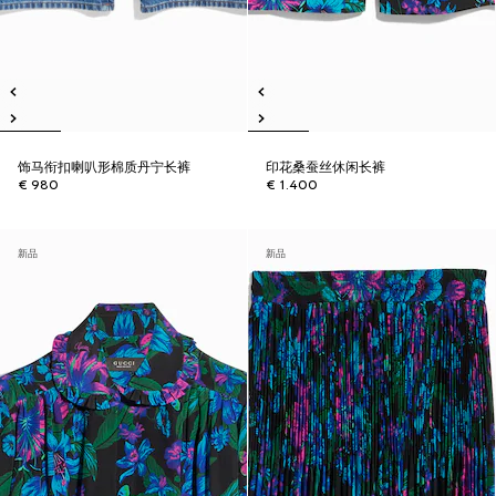
饰马衔扣喇叭形棉质丹宁长裤
印花桑蚕丝休闲长裤
€ 980
€ 1.400
新品
新品