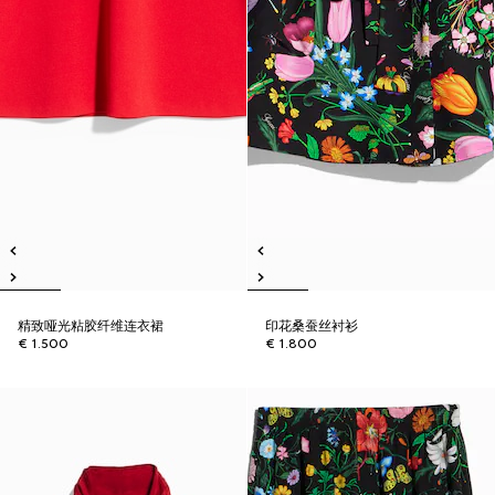
精致哑光粘胶纤维连衣裙
印花桑蚕丝衬衫
€ 1.500
€ 1.800