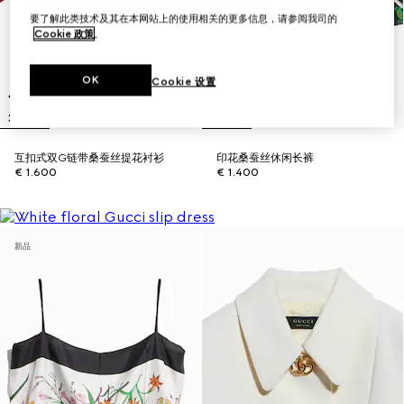
要了解此类技术及其在本网站上的使用相关的更多信息，请参阅我司的
Cookie 政策
。
OK
Cookie 设置
互扣式双G链带桑蚕丝提花衬衫
印花桑蚕丝休闲长裤
€ 1.600
€ 1.400
新品