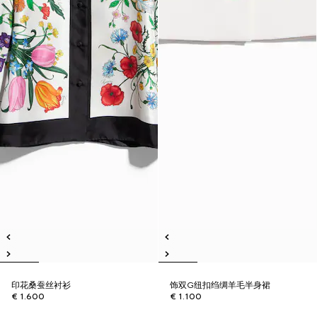
印花桑蚕丝衬衫
饰双G纽扣绉绸羊毛半身裙
€ 1.600
€ 1.100