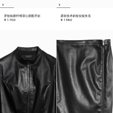
罗纹粘胶纤维背心搭配开衫
柔软技术斜纹拉链夹克
€ 1.700
€ 1.980