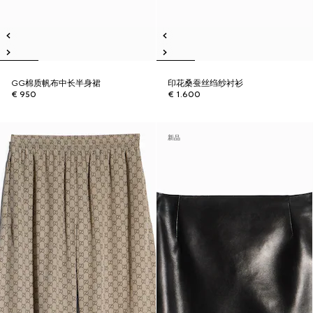
GG棉质帆布中长半身裙
印花桑蚕丝绉纱衬衫
€ 950
€ 1.600
新品