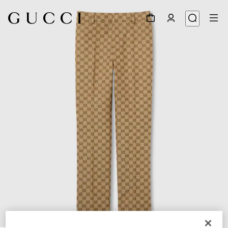
1
/
3