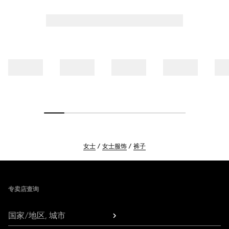
女士
女士服饰
裤子
Footer
专卖店查询
国家/地区, 城市