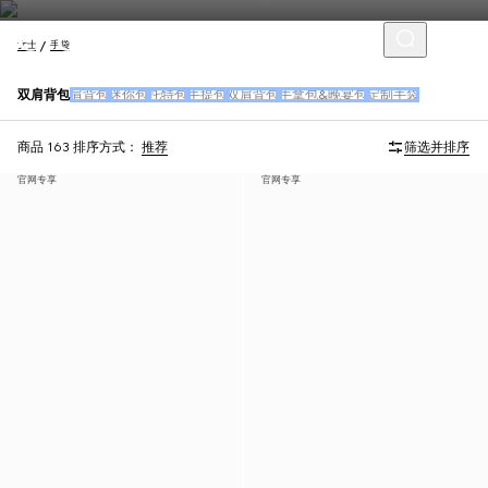
女士
手袋
双肩背包
肩背包
迷你包
托特包
手提包
双肩背包
手拿包&晚宴包
定制手袋
商品 163
排序方式：
推荐
筛选并排序
官网专享
官网专享