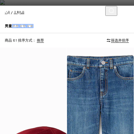
礼品
儿童礼品
男童
男婴
女婴
女童
商品 81
排序方式：
推荐
筛选并排序