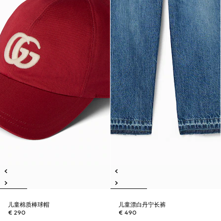
儿童棉质棒球帽
儿童漂白丹宁长裤
€ 290
€ 490