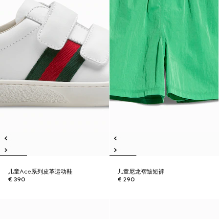
儿童Ace系列皮革运动鞋
儿童尼龙褶皱短裤
€ 390
€ 290