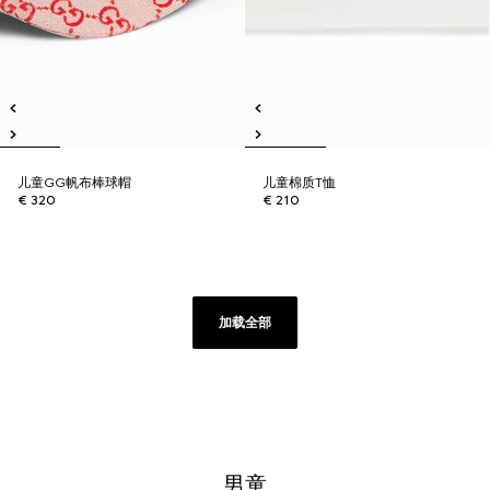
儿童GG帆布棒球帽
儿童棉质T恤
€ 320
€ 210
加载全部
男童