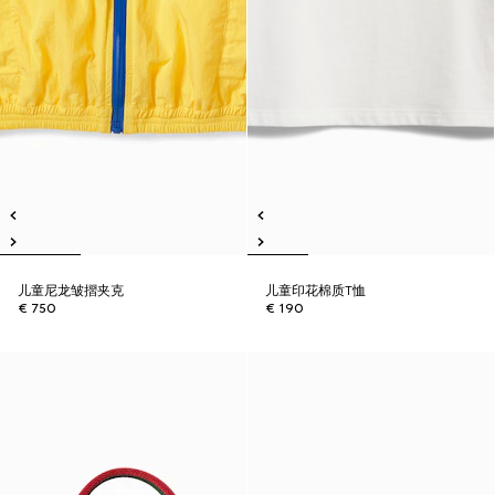
儿童尼龙皱摺夹克
儿童印花棉质T恤
€ 750
€ 190