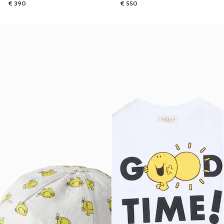
€ 390
€ 550