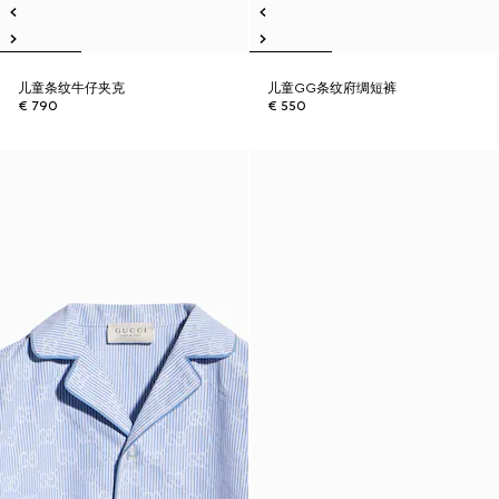
儿童条纹牛仔夹克
儿童GG条纹府绸短裤
€ 790
€ 550