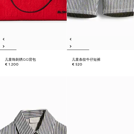
儿童饰刺绣GG背包
儿童条纹牛仔短裤
€ 1.200
€ 520