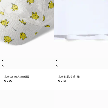
儿童GG帆布棒球帽
儿童印花棉质T恤
€ 250
€ 210