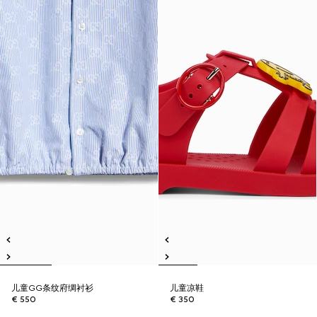
儿童GG条纹府绸衬衫
儿童凉鞋
€ 550
€ 350