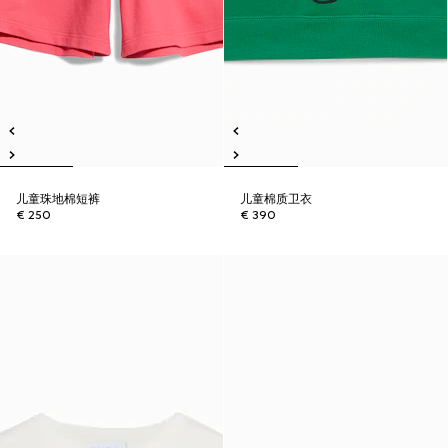
儿童珠地棉短裤
儿童棉质卫衣
€ 250
€ 390