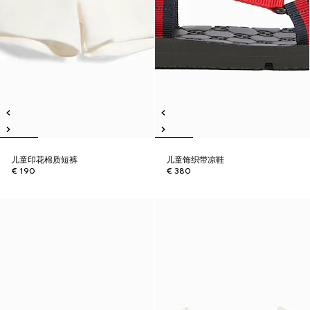
儿童印花棉质短裤
儿童饰织带凉鞋
€ 190
€ 380