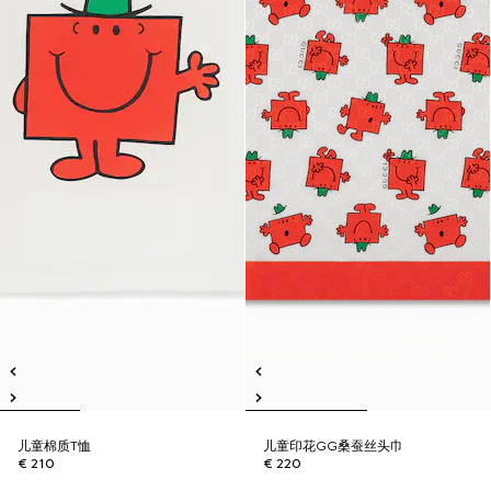
儿童棉质T恤
儿童印花GG桑蚕丝头巾
€ 210
€ 220