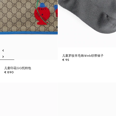
儿童罗纹羊毛饰Web织带袜子
€ 95
儿童印花GG托特包
€ 890