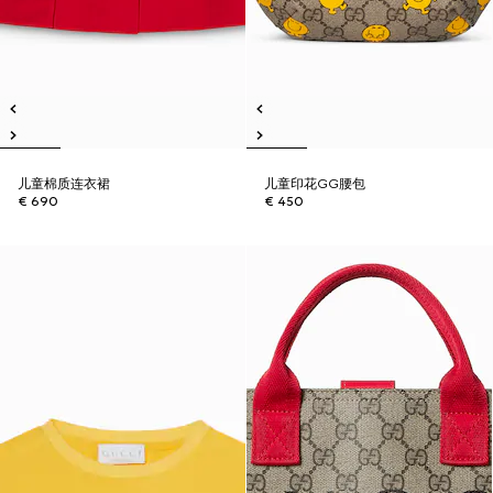
儿童棉质连衣裙
儿童印花GG腰包
€ 690
€ 450