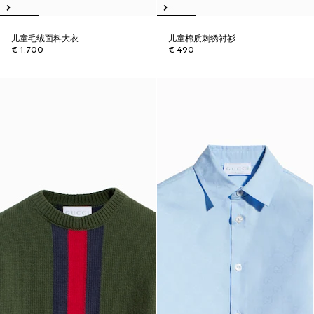
儿童毛绒面料大衣
儿童棉质刺绣衬衫
€ 1.700
€ 490