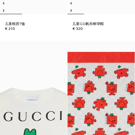
儿童棉质T恤
儿童GG帆布棒球帽
€ 210
€ 320