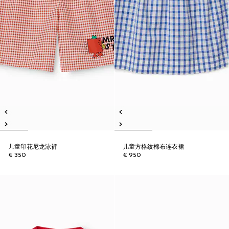
儿童印花尼龙泳裤
儿童方格纹棉布连衣裙
€ 350
€ 950