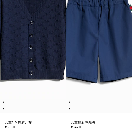
儿童GG棉质开衫
儿童棉府绸短裤
€ 650
€ 420