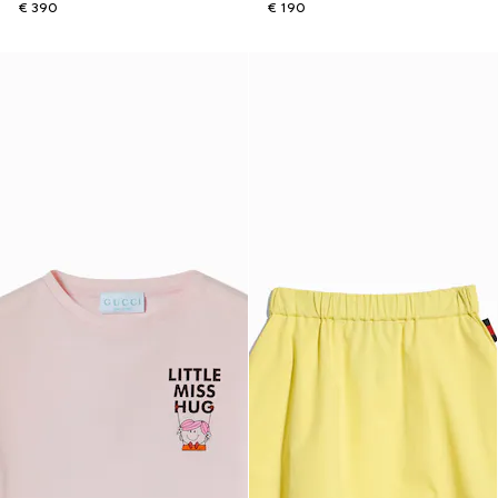
€ 390
€ 190