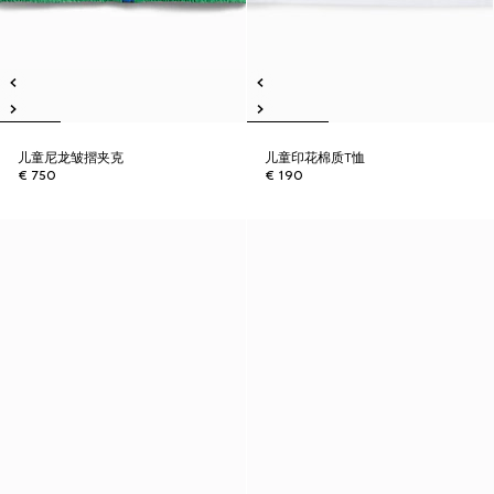
儿童尼龙皱摺夹克
儿童印花棉质T恤
€ 750
€ 190