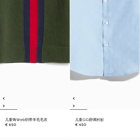
儿童饰Web织带羊毛毛衣
儿童GG府绸衬衫
€ 650
€ 450