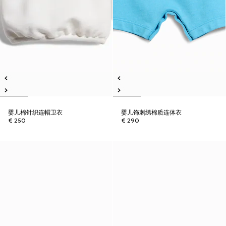
婴儿棉针织连帽卫衣
婴儿饰刺绣棉质连体衣
€ 250
€ 290