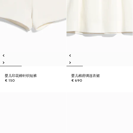
婴儿印花棉针织短裤
婴儿棉府绸连衣裙
€ 150
€ 690