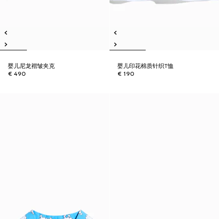
婴儿尼龙褶皱夹克
婴儿印花棉质针织T恤
€ 490
€ 190