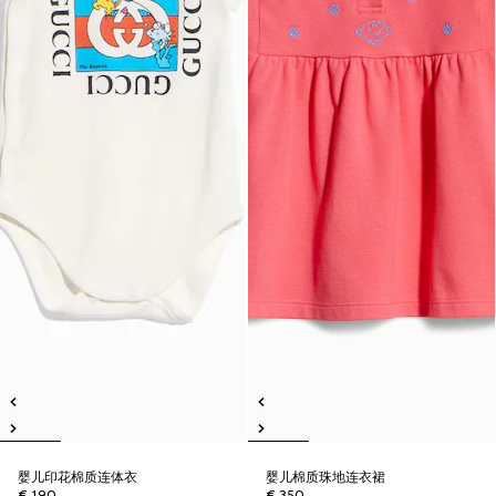
婴儿印花棉质连体衣
婴儿棉质珠地连衣裙
€ 190
€ 350