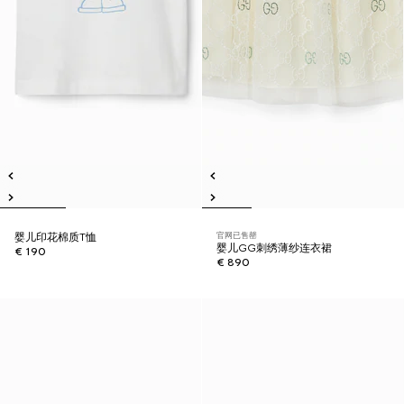
官网已售罄
婴儿印花棉质T恤
婴儿GG刺绣薄纱连衣裙
€ 190
€ 890