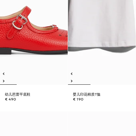
幼儿芭蕾平底鞋
婴儿印花棉质T恤
€ 490
€ 190