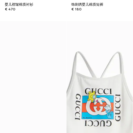
婴儿褶皱棉质衬衫
饰刺绣婴儿棉质短裤
€ 470
€ 180