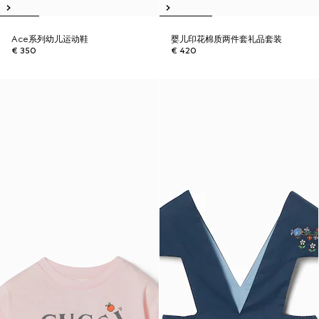
Ace系列幼儿运动鞋
婴儿印花棉质两件套礼品套装
€ 350
€ 420