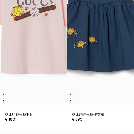
婴儿印花棉质T恤
婴儿刺绣棉质连衣裙
€ 180
€ 590