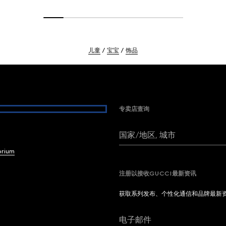
儿童
宝宝
饰品
专卖店查询
国家/地区, 城市
brium
注册以接收GUCCI最新资讯
获取系列发布、个性化通信和品牌最新
电子邮件