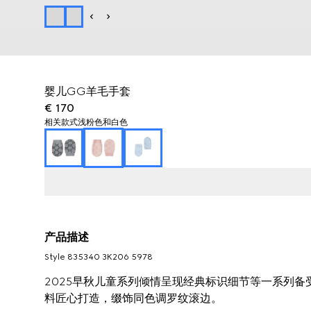
婴儿GG羊毛手套
€ 170
相关款式
浅粉色和白色
产品描述
Style ‎835340 3K206 5978
2025早秋儿童系列倾情呈现经典标识细节等一系列
料匠心打造，缀饰同色调罗纹滚边。