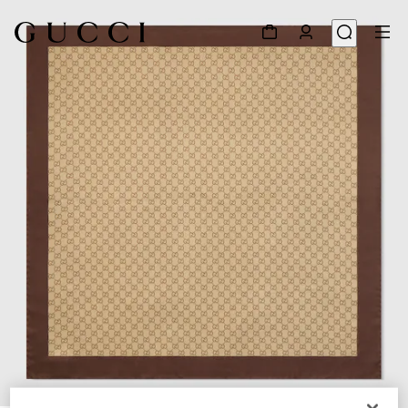
1
/
4