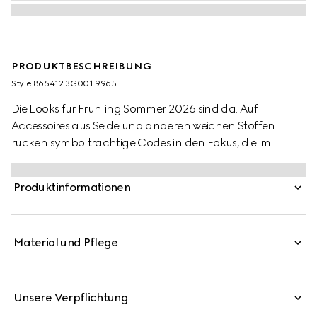
PRODUKTBESCHREIBUNG
Style ‎865412 3G001 9965
Die Looks für Frühling Sommer 2026 sind da. Auf
Accessoires aus Seide und anderen weichen Stoffen
rücken symbolträchtige Codes in den Fokus, die im
Rahmen der La Famiglia Kollektion neue kreative Impulse
erhalten. Hier ist es ein GG Print, der als durchgehendes
Produktinformationen
Muster erscheint und diesem Vierecktuch aus Seidentwill
sein besonderes Flair verleiht.
Material und Pflege
Unsere Verpflichtung