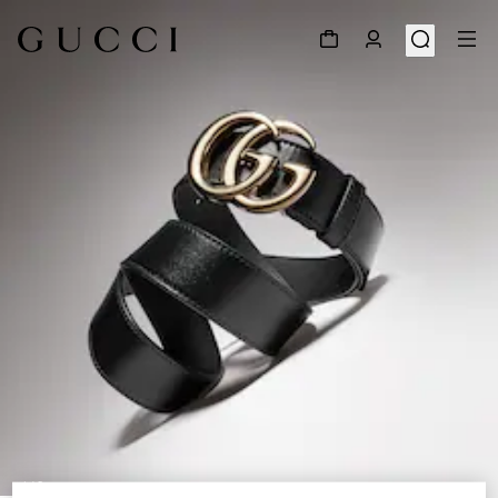
1
/
5