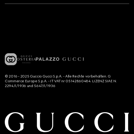
© 2016 - 2025 Guccio Gucci S.p.A. - Alle Rechte vorbehalten. G
Commerce Europe S.p.A. - IT VAT nr 05142860484. LIZENZ SIAE N.
2294/I/1936 und 5647/I/1936