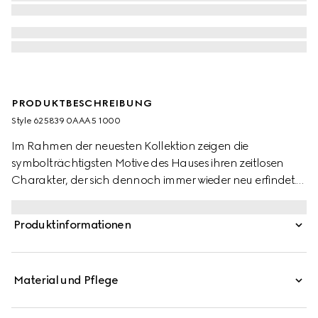
PRODUKTBESCHREIBUNG
Style ‎625839 0AAA5 1000
Im Rahmen der neuesten Kollektion zeigen die
symbolträchtigsten Motive des Hauses ihren zeitlosen
Charakter, der sich dennoch immer wieder neu erfindet.
So bestimmt das legendäre goldfarbene Doppel G das
Design dieses Accessoires und verleiht ihm eine
Produktinformationen
unverkennbare Note.
Material und Pflege