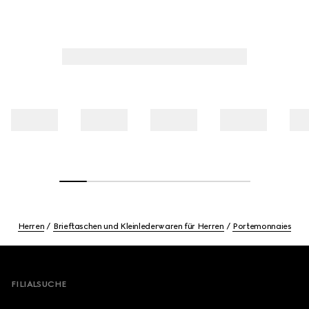
Herren
Brieftaschen und Kleinlederwaren für Herren
Portemonnaies
Footer
FILIALSUCHE