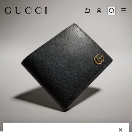
1
/
4