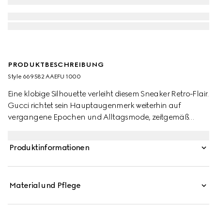
PRODUKTBESCHREIBUNG
Style ‎669582 AAEFU 1000
Eine klobige Silhouette verleiht diesem Sneaker Retro-Flair.
Gucci richtet sein Hauptaugenmerk weiterhin auf
vergangene Epochen und Alltagsmode, zeitgemäß
inszeniert für die Gegenwart. Mit dem Monogramm-Motiv
verweist das Modell aus GG Supreme-Canvas auf das
Produktinformationen
Logo des Hauses.
Material und Pflege