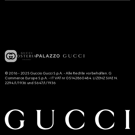
© 2016 - 2025 Guccio Gucci S.p.A. - Alle Rechte vorbehalten. G
Commerce Europe S.p.A. - IT VAT nr 05142860484. LIZENZ SIAE N.
2294/I/1936 und 5647/I/1936