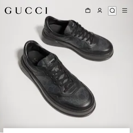
1
/
9