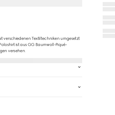
it verschiedenen Textiltechniken umgesetzt
es Poloshirt ist aus GG Baumwoll-Piqué-
agen versehen.