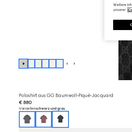
Weitere In
unserer
Co
Poloshirt aus GG Baumwoll-Piqué-Jacquard
€ 880
Varianten
schwarz und grau