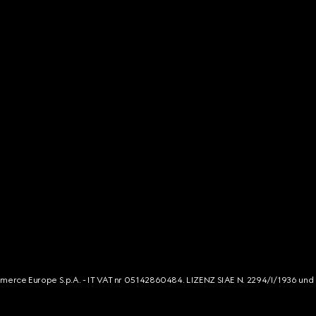
mmerce Europe S.p.A. - IT VAT nr 05142860484. LIZENZ SIAE N. 2294/I/1936 und