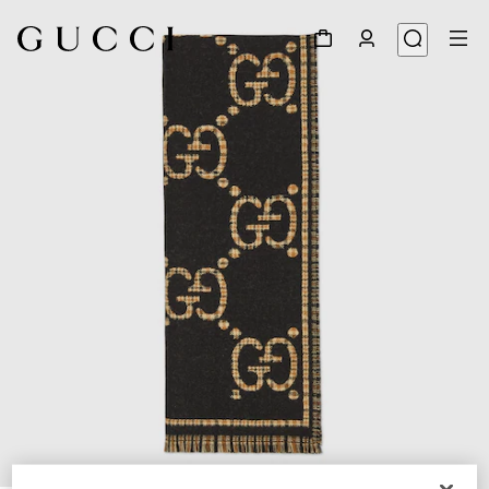
1
/
4