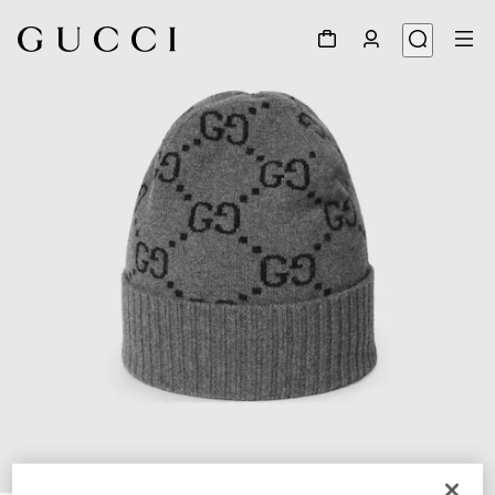
1
/
4