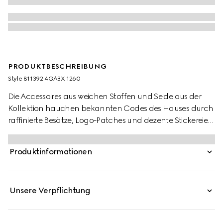
PRODUKTBESCHREIBUNG
Style ‎811392 4GABX 1260
Die Accessoires aus weichen Stoffen und Seide aus der
Kollektion hauchen bekannten Codes des Hauses durch
raffinierte Besätze, Logo-Patches und dezente Stickereien
neues Leben ein. Diese Mütze aus GG Kaschmir wird mit
farblich abgestimmten, gerippten Abschlüssen
Produktinformationen
präsentiert.
Unsere Verpflichtung