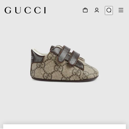
1
/
5