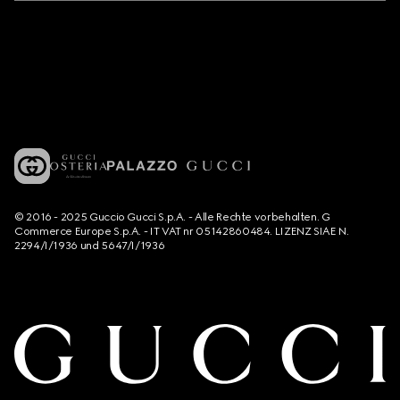
© 2016 - 2025 Guccio Gucci S.p.A. - Alle Rechte vorbehalten. G
Commerce Europe S.p.A. - IT VAT nr 05142860484. LIZENZ SIAE N.
2294/I/1936 und 5647/I/1936