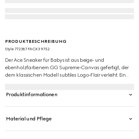
PRODUKTBESCHREIBUNG
Style ‎772387 FACX3 9752
Der Ace Sneaker für Babys ist aus beige- und
ebenholzfarbenem GG Supreme-Canvas gefertigt, der
dem klassischen Modell subtiles Logo-Flair verleiht. Ein
Klettverschluss rundet das Design ab.
Produktinformationen
Material und Pflege