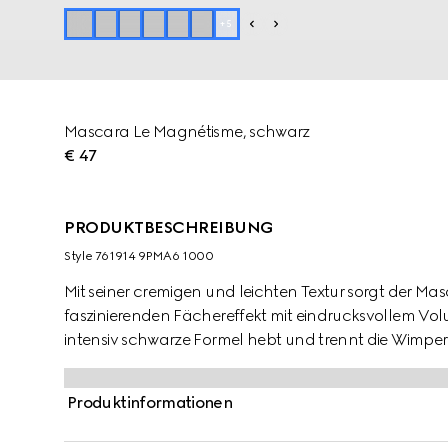
+
5
Mascara Le Magnétisme, schwarz
€ 47
PRODUKTBESCHREIBUNG
Style ‎761914 9PMA6 1000
Mit seiner cremigen und leichten Textur sorgt der M
faszinierenden Fächereffekt mit eindrucksvollem 
intensiv schwarze Formel hebt und trennt die Wimpern 
schwarze Hülse wird von goldfarbenen Details wie 
akzentuiert, wodurch der Mascara zu einem wahren Ob
Produktinformationen