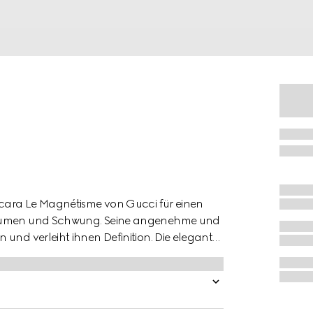
ascara Le Magnétisme von Gucci für einen
Volumen und Schwung. Seine angenehme und
und verleiht ihnen Definition. Die elegante,
dem Verschluss und dem Gucci Logo
jekt der Begierde wird.