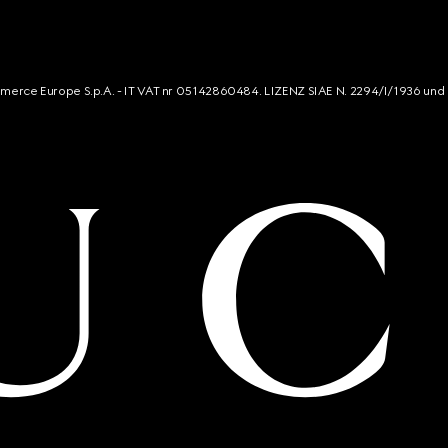
mmerce Europe S.p.A. - IT VAT nr 05142860484. LIZENZ SIAE N. 2294/I/1936 und