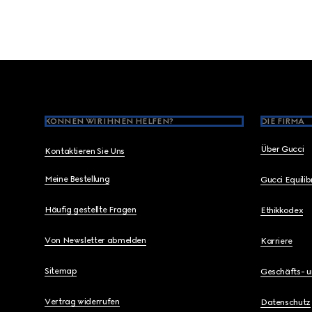
Footer
KÖNNEN WIR IHNEN HELFEN?
DIE FIRMA
Über Gucci
Kontaktieren Sie Uns
Meine Bestellung
Gucci Equili
Häufig gestellte Fragen
Ethikkodex
Von Newsletter abmelden
Karriere
Sitemap
Geschäfts- 
Vertrag widerrufen
Datenschutz