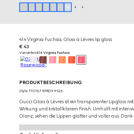
+
4
414 Virginia Fuchsia, Gloss à Lèvres lip gloss
€ 43
Varianten
414 Virginia Fuchsia
PRODUKTBESCHREIBUNG
Style ‎770767 9PRD9 9526
Gucci Gloss à Lèvres ist ein transparenter Lipgloss m
Wirkung und kristallklarem Finish. Umhüllt mit inten
Glanz, sehen die Lippen glatter und voller aus. Dan
und aufpolsternden Inhaltsstoffen versorgt Gucci Glo
lang mit Feuchtigkeit. Das Geheimnis liegt in der Ko