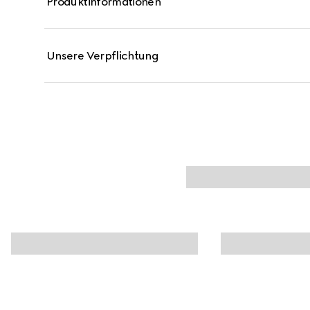
Produktinformationen
Capsicum. Die feuchtigkeitsspendenden Eigenschaft
kühlenden Wirkung von Menthol ergänzt. Die umhülle
schließlich für ein geglättetes Erscheinungsbild von 
Unsere Verpflichtung