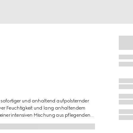
it sofortiger und anhaltend aufpolsternder
siver Feuchtigkeit und lang anhaltendem
k einer intensiven Mischung aus pflegenden
ss à Lèvres die Lippen bis zu 8 Stunden
mbination der Extrakte von Ingwerwurzel und