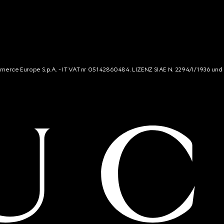
mmerce Europe S.p.A. - IT VAT nr 05142860484. LIZENZ SIAE N. 2294/I/1936 und