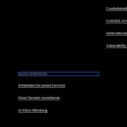
Cookiebeleid
COOKIE-EI
Unternehmen
Vulnerability
GUCCI SERVICES
Entdecken Sie unsere Services
Einen Termein vereinbaren
In-Store Abholung