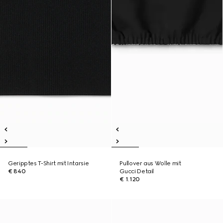
Geripptes T-Shirt mit Intarsie
Pullover aus Wolle mit
€ 840
Gucci Detail
€ 1.120