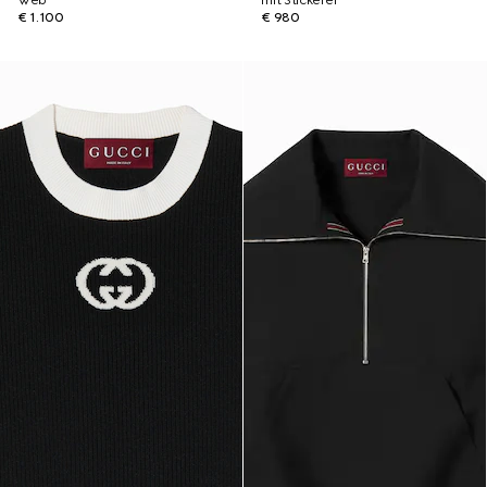
Web
mit Stickerei
€ 1.100
€ 980