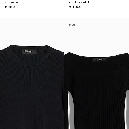
Stickerei
mit Horsebit
€ 980
€ 1.300
Neu