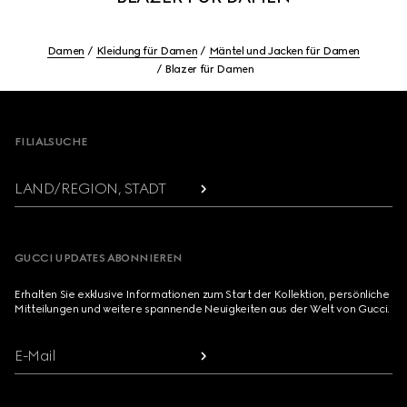
Damen
Kleidung für Damen
Mäntel und Jacken für Damen
Blazer für Damen
Footer
FILIALSUCHE
LAND/REGION, STADT
GUCCI UPDATES ABONNIEREN
Erhalten Sie exklusive Informationen zum Start der Kollektion, persönliche
Mitteilungen und weitere spannende Neuigkeiten aus der Welt von Gucci.
E-Mail