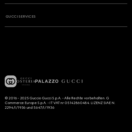
GUCCI SERVICES
© 2016 - 2025 Guccio Gucci S.p.A. - Alle Rechte vorbehalten. G
Commerce Europe S.p.A. - IT VAT nr 05142860484. LIZENZ SIAE N.
2294/I/1936 und 5647/I/1936