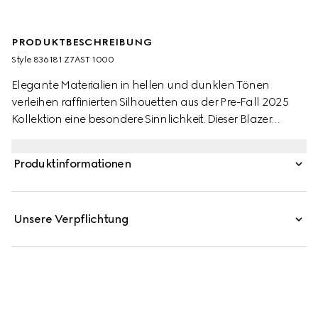
PRODUKTBESCHREIBUNG
Style ‎836181 Z7AST 1000
Elegante Materialien in hellen und dunklen Tönen
verleihen raffinierten Silhouetten aus der Pre-Fall 2025
Kollektion eine besondere Sinnlichkeit. Dieser Blazer
verdankt seinen unverwechselbaren zeitlosen Chic einem
Design aus weichem Stretch-Baumwollsamt. Eine
Produktinformationen
durchgehende GG Kristall-Stickerei rundet das Modell
ab.
Unsere Verpflichtung