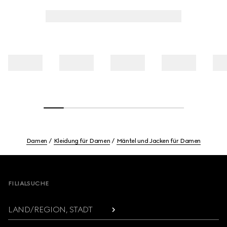
Damen
Kleidung für Damen
Mäntel und Jacken für Damen
Footer
FILIALSUCHE
LAND/REGION, STADT