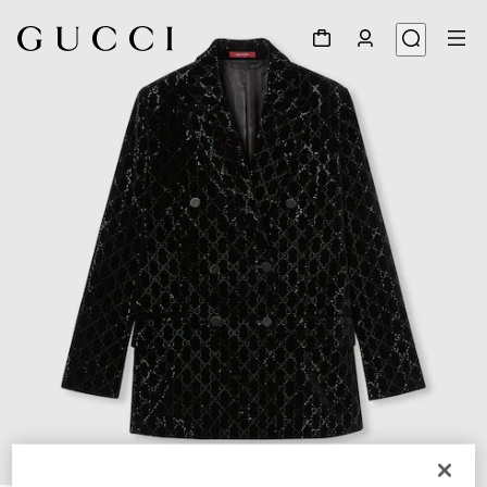
1
/
6