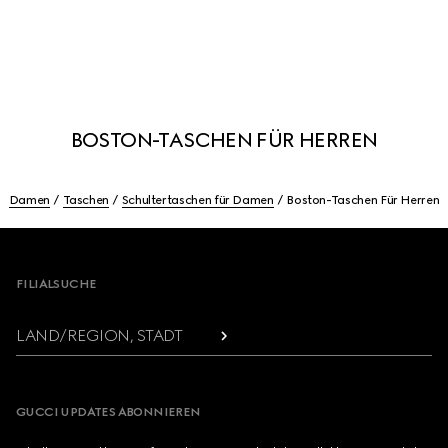
BOSTON-TASCHEN FÜR HERREN
Damen
Taschen
Schultertaschen für Damen
Boston-Taschen Für Herren
Footer
FILIALSUCHE
LAND/REGION, STADT
GUCCI UPDATES ABONNIEREN