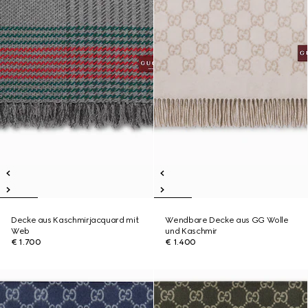
Decke aus Kaschmirjacquard mit
Wendbare Decke aus GG Wolle
Web
und Kaschmir
€ 1.700
€ 1.400