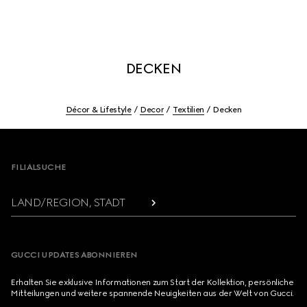
DECKEN
Décor & Lifestyle
Decor
Textilien
Decken
Footer
FILIALSUCHE
LAND/REGION, STADT
GUCCI UPDATES ABONNIEREN
Erhalten Sie exklusive Informationen zum Start der Kollektion, persönliche
Mitteilungen und weitere spannende Neuigkeiten aus der Welt von Gucci.