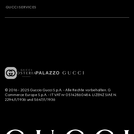
GUCCI SERVICES
© 2016 - 2025 Guccio Gucci S.p.A. - Alle Rechte vorbehalten. G
Commerce Europe S.p.A. - IT VAT nr 05142860484. LIZENZ SIAE N.
2294/I/1936 und 5647/I/1936