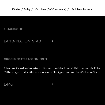
Kinder
Baby
Mädchen (0-36 monate)
Mädchen Pullover
Footer
FILIALSUCHE
LAND/REGION, STADT
GUCCI UPDATES ABONNIEREN
Erhalten Sie exklusive Informationen zum Start der Kollektion, persönliche
Mitteilungen und weitere spannende Neuigkeiten aus der Welt von Gucci.
E-Mail