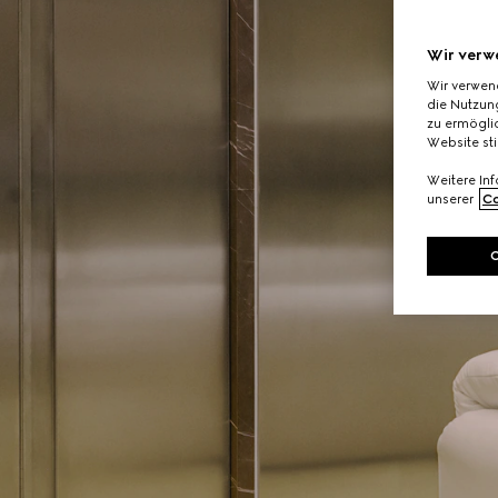
Wir verw
Wir verwen
die Nutzung
zu ermöglic
Website st
Weitere In
unserer
Co