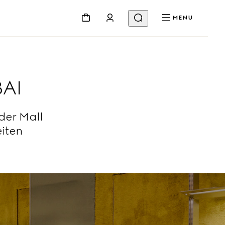
MENU
BAI
der Mall
eiten