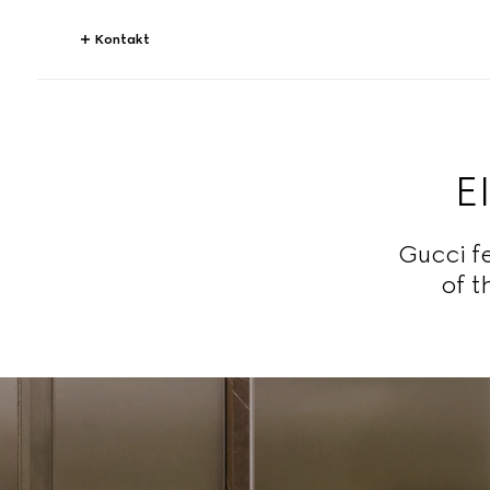
Kontakt
E
Gucci f
of t