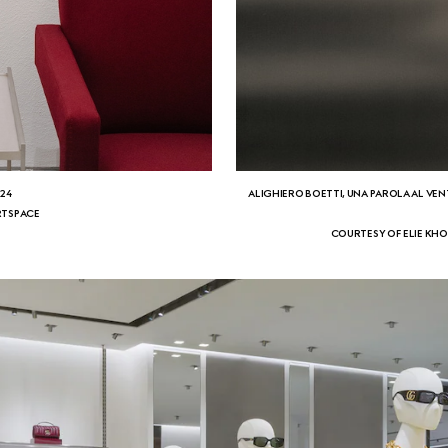
024
ALIGHIERO BOETTI, UNA PAROLA AL VEN
RTSPACE
COURTESY OF ELIE KHO