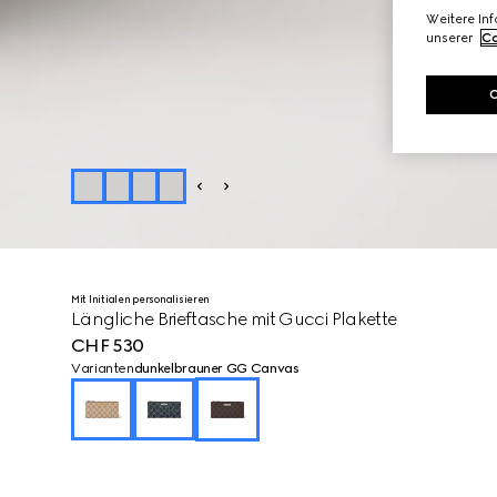
Weitere In
unserer
Co
Mit Initialen personalisieren
Längliche Brieftasche mit Gucci Plakette
CHF 530
Varianten
dunkelbrauner GG Canvas