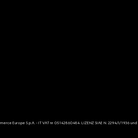
mmerce Europe S.p.A. - IT VAT nr 05142860484. LIZENZ SIAE N. 2294/I/1936 und