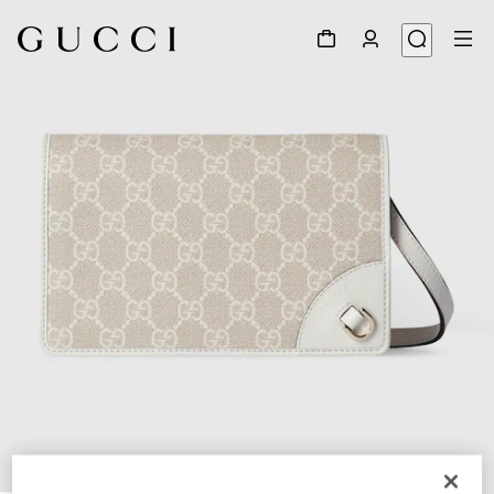
1
/
9