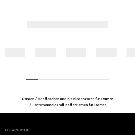
Damen
Brieftaschen und Kleinlederwaren für Damen
Portemonnaies mit Kettenriemen für Damen
Footer
FILIALSUCHE