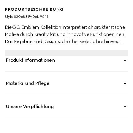
PRODUKTBESCHREIBUNG
Style ‎820688 FAD6L 9641
Die GG Emblem Kollektion interpretiert charakteristische
Motive durch Kreativität und innovative Funktionen neu.
Das Ergebnis sind Designs, die über viele Jahre hinweg
Freude bereiten. Als Teil der neuesten Linie mit kleinen
Accessoires zeichnet sich diese Brieftasche mit Riemen
Produktinformationen
durch den neuen GG Monogramm-Stoff in Beige und
Weiß aus. Komplettiert wird das Modell von einem
cremefarbenen Lederbesatz und einem geprägten
Material und Pflege
Gucci Logo.
Unsere Verpflichtung